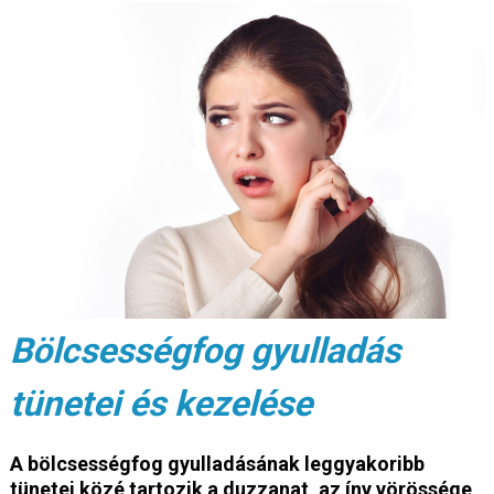
Bölcsességfog gyulladás
tünetei és kezelése
A bölcsességfog gyulladásának leggyakoribb
tünetei közé tartozik a duzzanat, az íny vörössége