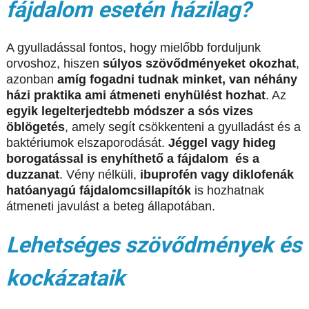
fájdalom esetén házilag?
A gyulladással fontos, hogy mielőbb forduljunk
orvoshoz, hiszen
súlyos szövődményeket okozhat
,
azonban
amíg fogadni tudnak minket, van néhány
házi praktika ami átmeneti enyhülést hozhat
. Az
egyik legelterjedtebb módszer a sós vizes
öblögetés
, amely segít csökkenteni a gyulladást és a
baktériumok elszaporodását.
Jéggel vagy hideg
borogatással is enyhíthető a fájdalom és a
duzzanat
. Vény nélküli,
ibuprofén vagy diklofenák
hatóanyagú fájdalomcsillapítók
is hozhatnak
átmeneti javulást a beteg állapotában.
Lehetséges szövődmények és
kockázataik