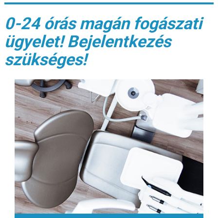
0-24 órás magán fogászati
ügyelet! Bejelentkezés
szükséges!