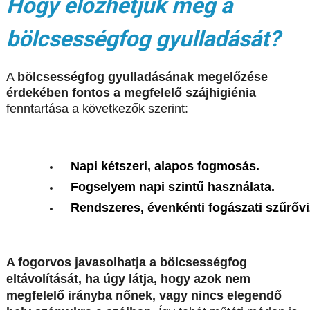
Hogy előzhetjük meg a
bölcsességfog gyulladását?
A
bölcsességfog gyulladásának megelőzése
érdekében fontos a megfelelő szájhigiénia
fenntartása a következők szerint:
Napi kétszeri, alapos fogmosás.
Fogselyem napi szintű használata.
Rendszeres, évenkénti fogászati szűrővi
A fogorvos javasolhatja a bölcsességfog
eltávolítását, ha úgy látja, hogy azok nem
megfelelő irányba nőnek, vagy nincs elegendő