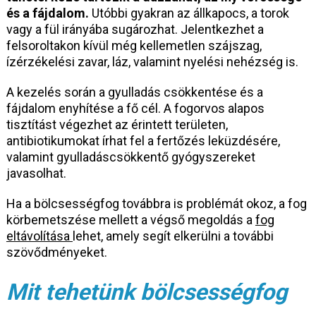
és a fájdalom.
Utóbbi gyakran az állkapocs, a torok
vagy a fül irányába sugározhat. Jelentkezhet a
felsoroltakon kívül még kellemetlen szájszag,
ízérzékelési zavar, láz, valamint nyelési nehézség is.
A kezelés során a gyulladás csökkentése és a
fájdalom enyhítése a fő cél. A fogorvos alapos
tisztítást végezhet az érintett területen,
antibiotikumokat írhat fel a fertőzés leküzdésére,
valamint gyulladáscsökkentő gyógyszereket
javasolhat.
Ha a bölcsességfog továbbra is problémát okoz, a fog
körbemetszése mellett a végső megoldás a
fog
eltávolítása
lehet, amely segít elkerülni a további
szövődményeket.
Mit tehetünk bölcsességfog