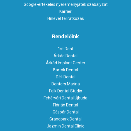
Google-értékelés nyereményjáték szabályzat
Karrier
Hírlevél feliratkozás
Rendelőink
1st Dent
Árkád Dental
Árkád Implant Center
Bartók Dental
Déli Dental
Dentors Marina
Falk Dental Studio
Fehérvári Dental Újbuda
Flórián Dental
Gáspár Dental
Grandpark Dental
Jazmin Dental Clinic