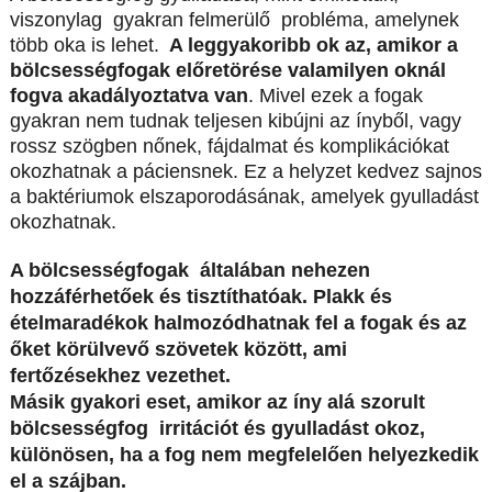
viszonylag gyakran felmerülő probléma, amelynek
több oka is lehet.
A leggyakoribb ok az, amikor a
bölcsességfogak előretörése valamilyen oknál
fogva akadályoztatva van
. Mivel ezek a fogak
gyakran nem tudnak teljesen kibújni az ínyből, vagy
rossz szögben nőnek, fájdalmat és komplikációkat
okozhatnak a páciensnek. Ez a helyzet kedvez sajnos
a baktériumok elszaporodásának, amelyek gyulladást
okozhatnak.
A bölcsességfogak általában nehezen
hozzáférhetőek és tisztíthatóak. Plakk és
ételmaradékok halmozódhatnak fel a fogak és az
őket körülvevő szövetek között, ami
fertőzésekhez vezethet.
Másik gyakori eset, amikor az íny alá szorult
bölcsességfog irritációt és gyulladást okoz,
különösen, ha a fog nem megfelelően helyezkedik
el a szájban.