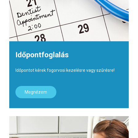
Időpontfoglalás
Időpontot kérek fogorvosi kezelésre vagy szűrésre!
Megnézem