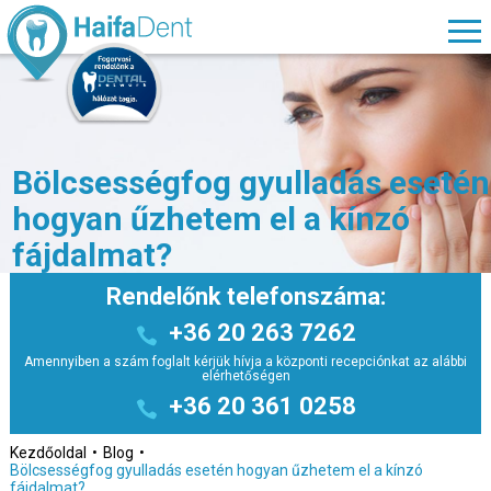
Bölcsességfog gyulladás esetén
hogyan űzhetem el a kínzó
fájdalmat?
Rendelőnk telefonszáma:
+36 20 263 7262
Amennyiben a szám foglalt kérjük hívja a központi recepciónkat az alábbi
elérhetőségen
+36 20 361 0258
Kezdőoldal
Blog
Bölcsességfog gyulladás esetén hogyan űzhetem el a kínzó
fájdalmat?