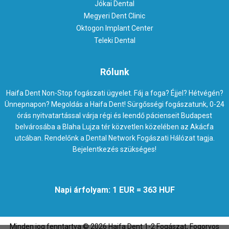
Jókai Dental
Megyeri Dent Clinic
Oktogon Implant Center
Teleki Dental
Rólunk
Haifa Dent Non-Stop fogászati ügyelet. Fáj a foga? Éjjel? Hétvégén?
Ünnepnapon? Megoldás a Haifa Dent! Sürgősségi fogászatunk, 0-24
órás nyitvatartással várja régi és leendő pácienseit Budapest
belvárosába a Blaha Lujza tér közvetlen közelében az Akácfa
utcában. Rendelőnk a Dental Network Fogászati Hálózat tagja.
Bejelentkezés szükséges!
Napi árfolyam: 1 EUR = 363 HUF
Minden jog fenntartva ©
2026
Haifa Dent 1-2 Fogászat, Fogorvos