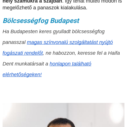
hely számukra a szájban
. Így tehát műtéti módon is
megelőzhető a panaszok kialakulása.
Bölcsességfog Budapest
Ha Budapesten keres gyulladt bölcsességfog
panasszal
magas színvonalú szolgáltatást nyújtó
fogászati rendelőt
, ne habozzon, keresse fel a Haifa
Dent munkatársait a
honlapon található
elérhetőségeken!