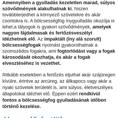
Amennyiben a gyulladás kezeletlen marad, súlyos
szövődmények alakulhatnak ki
, hiszen
továbbterjedhet a környező szövetekre és akár
csontokra is. A bölcsességfog ínygyulladás okozója is
lehet,a tályogok is gyakori szövődmények,
amelyek
nagyon fájdalmasak és fertőzésveszélyt
idézhetnek elő
. Az
impaktált (íny alá szorult)
bölcsességfogak
nyomást gyakorolhatnak a
szomszédos fogakra, ami
fogtorlódást vagy a fogak
károsodását okozhatja, és akár a fogak
elvesztéséhez is vezethet.
Ritkább esetekben a fertőzés eljuthat akár szájüregen
kívülre, érintve az arcüreg, az állkapocs vagy akár a
nyaki szövetek területét is, ami súlyos, életveszélyes
állapotokat idézhet elő. Éppen ezért
rendkívül
fontos a bölcsességfog gyulladásának időben
történő kezelése.