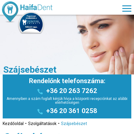
Szájsebészet
Rendelőnk telefonszáma:
+36 20 263 7262
Amennyiben a szám foglalt kérjük hívja a központi recepciónkat az alábbi
elérhetőségen
+36 20 361 0258
Kezdőoldal
Szolgáltatások
Szájsebészet