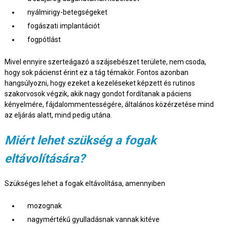
nyálmirigy-betegségeket
fogászati implantációt
fogpótlást
Mivel ennyire szerteágazó a szájsebészet területe, nem csoda,
hogy sok pácienst érint ez a tág témakör. Fontos azonban
hangsúlyozni, hogy ezeket a kezeléseket képzett és rutinos
szakorvosok végzik, akik nagy gondot fordítanak a páciens
kényelmére, fájdalommentességére, általános közérzetése mind
az eljárás alatt, mind pedig utána.
Miért lehet szükség a fogak
eltávolítására?
Szükséges lehet a fogak eltávolítása, amennyiben
mozognak
nagymértékű gyulladásnak vannak kitéve