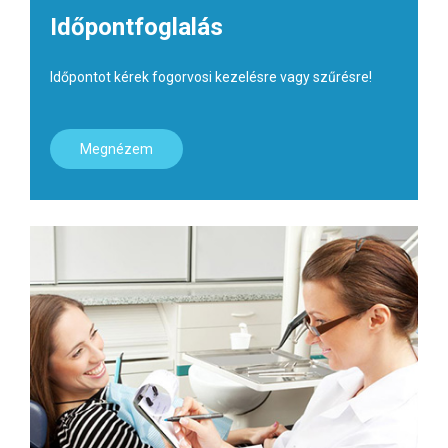
Időpontfoglalás
Időpontot kérek fogorvosi kezelésre vagy szűrésre!
Megnézem