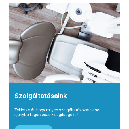
Szolgáltatásaink
Tekintse át, hogy milyen szolgáltatásokat vehet
igénybe fogorvosaink segítségével!