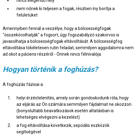
nincs elegendő hely
nem nőnek ki teljesen a fogak, részben íny borítja a
felületüket
Amennyiben fennál a veszélye, hogy a bölcsességfogak
"összekócolhatják" a fogsort, úgy fogszabályzó szakorvos is
javasolhatja a bölcsességfogak eltávolítását. A bölcsességfog
eltávolítása tökéletesen rutin feladat, semmilyen aggodalomra nem
ad okot a páciens részéről - Önnek nincs félnivalója.
Hogyan történik a foghúzás?
A foghúzás fázisai a
helyi érzéstelenítés, amely során gondoskodunk róla, hogy
az eljárás az Ön számára semmilyen fájdalmat ne okozzon
(bonyolultabb beavatkozások esetén altatásban is
lehetséges elvégezni a kezelést)
a fog eltávolítása következik, sepciális eszközök
segítségével