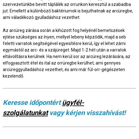
szervezetünkbe bevitt táplálék az orrunkon keresztül a szabadba
jut. Emellett a különböző baktériumok is bejuthatnak az arcüregbe,
ami váladékozó gyulladáshoz vezethet.
Az arcüreg zárása során a kihúzott fog helyénél bemetszések
ejtése szükséges az ínyen, mellyel lebeny képződik, majd a seb
feletti varratok segítségével egyesítésre kerül, így el lehet zárni
egymástól az arc- és a szájüreget. Majd 1-2 hét után a varratok
eltávolításra kerülnek. Ha nem kerül sor az arcüreg lezárására, az
elfogyasztott étel és ital az orrüregbe kerülhet, ami gennyes
arcüreggyulladáshoz vezethet, és ami már fül-orr-gégészeten
kezelendő.
Keresse időpontért
ügyfél-
szolgálatunkat
vagy kérjen visszahívást!