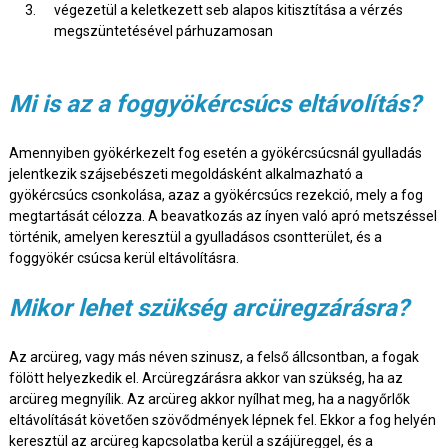
végezetül a keletkezett seb alapos kitisztítása a vérzés
megszüntetésével párhuzamosan
Mi is az a foggyökércsúcs eltávolítás?
Amennyiben gyökérkezelt fog esetén a gyökércsúcsnál gyulladás
jelentkezik szájsebészeti megoldásként alkalmazható a
gyökércsúcs csonkolása, azaz a gyökércsúcs rezekció, mely a fog
megtartását célozza. A beavatkozás az ínyen való apró metszéssel
történik, amelyen keresztül a gyulladásos csontterület, és a
foggyökér csúcsa kerül eltávolításra.
Mikor lehet szükség arcüregzárásra?
Az arcüreg, vagy más néven szinusz, a felső állcsontban, a fogak
fölött helyezkedik el. Arcüregzárásra akkor van szükség, ha az
arcüreg megnyílik. Az arcüreg akkor nyílhat meg, ha a nagyőrlők
eltávolítását követően szövődmények lépnek fel. Ekkor a fog helyén
keresztül az arcüreg kapcsolatba kerül a szájüreggel, és a