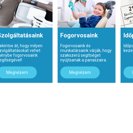
Szolgáltatásaink
Fogorvosaink
Idő
ekintse át, hogy milyen
Fogorvosaink és
Időp
zolgáltatásokat vehet
munkatársaink várják, hogy
keze
génybe fogorvosaink
szakszerű segítséget
egítségével!
nyújtsanak a panaszaira.
Megnézem
Megnézem