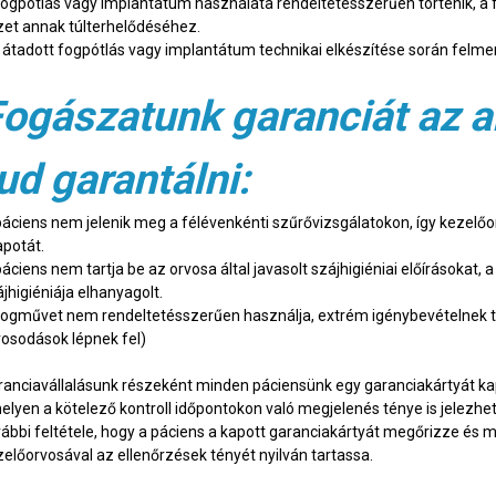
fogpótlás vagy implantátum használata rendeltetésszerűen történik, a 
zet annak túlterhelődéséhez.
 átadott fogpótlás vagy implantátum technikai elkészítése során felmer
ogászatunk garanciát az 
ud garantálni:
páciens nem jelenik meg a félévenkénti szűrővizsgálatokon, így kezelőo
apotát.
áciens nem tartja be az orvosa által javasolt szájhigiéniai előírásokat, 
jhigiéniája elhanyagolt.
fogművet nem rendeltetésszerűen használja, extrém igénybevételnek tesz
rosodások lépnek fel)
ranciavállalásunk részeként minden páciensünk egy garanciakártyát kap
elyen a kötelező kontroll időpontokon való megjelenés ténye is jelezh
vábbi feltétele, hogy a páciens a kapott garanciakártyát megőrizze és ma
zelőorvosával az ellenőrzések tényét nyilván tartassa.