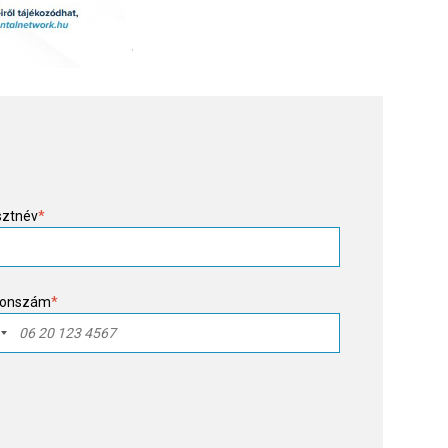
sztnév
*
fonszám
*