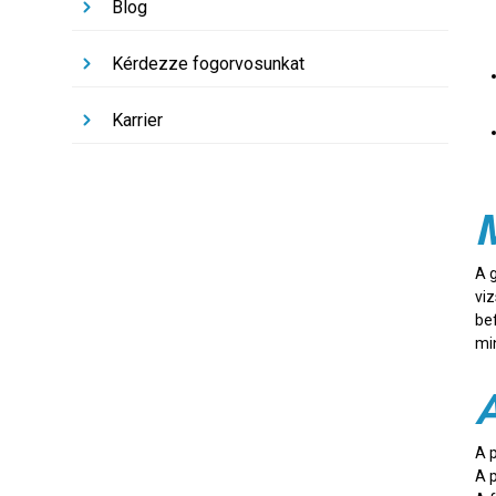
Blog
Kérdezze fogorvosunkat
Karrier
M
A 
vi
be
mi
A
A 
A p