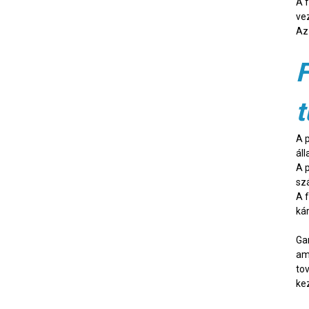
A 
ve
Az
F
t
A 
áll
A p
szá
A 
ká
Ga
am
to
ke