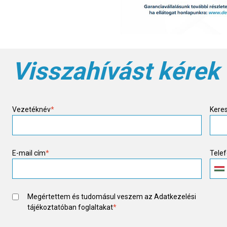
Visszahívást kérek
Vezetéknév
*
Kere
E-mail cím
*
Tele
Megértettem és tudomásul veszem az
Adatkezelési
tájékoztató
ban foglaltakat
*