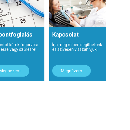
pontfoglalás
Kapcsolat
ontot kérek fogorvosi
Írja meg miben segíthetünk
lésre vagy szűrésre!
és szívesen visszahívjuk!
Megnézem
Megnézem