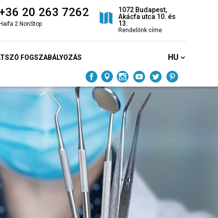
+36 20 263 7262
1072 Budapest,
Akácfa utca 10. és
13.
Haifa 2 NonStop
Rendelőnk címe
HU
ÁTSZÓ FOGSZABÁLYOZÁS