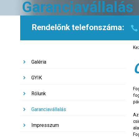
Garanciavállalás
Rendelőnk telefonszáma:
Ke
Galéria
GYIK
Fo
Rólunk
fo
pác
Garanciavállalás
Az
cs
Impresszum
ala
Fo