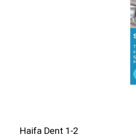
T
s
i
s
Haifa Dent 1-2