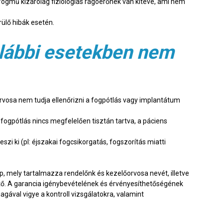
fogmű kizárólag fiziológiás rágóerőnek van kitéve, ami nem
ülő hibák esetén.
alábbi esetekben nem
rvosa nem tudja ellenőrizni a fogpótlás vagy implantátum
a fogpótlás nincs megfelelően tisztán tartva, a páciens
i ki (pl: éjszakai fogcsikorgatás, fogszorítás miatti
, mely tartalmazza rendelőnk és kezelőorvosa nevét, illetve
ető. A garancia igénybevételének és érvényesíthetőségének
gával vigye a kontroll vizsgálatokra, valamint