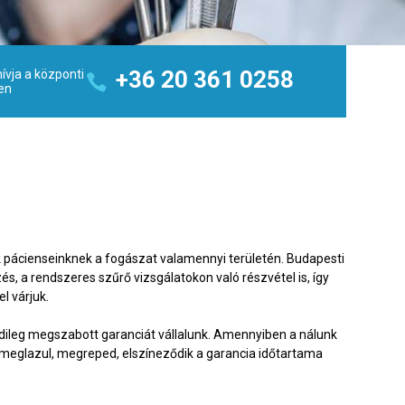
+36 20 361 0258
ívja a központi
en
k pácienseinknek a fogászat valamennyi területén. Budapesti
, a rendszeres szűrő vizsgálatokon való részvétel is, így
l várjuk.
yedileg megszabott garanciát vállalunk. Amennyiben a nálunk
k, meglazul, megreped, elszíneződik a garancia időtartama