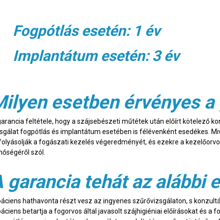
Fogpótlás esetén: 1 év
Implantátum esetén: 3 év
ilyen esetben érvényes a
garancia feltétele, hogy a szájsebészeti műtétek után előírt kötelező ko
zsgálat fogpótlás és implantátum esetében is félévenként esedékes. Mive
folyásolják a fogászati kezelés végeredményét, és ezekre a kezelőorvos
nőségéről szól.
 garancia tehát az alábbi
páciens hathavonta részt vesz az ingyenes szűrővizsgálaton, s konzultá
áciens betartja a fogorvos által javasolt szájhigiéniai előírásokat és a 