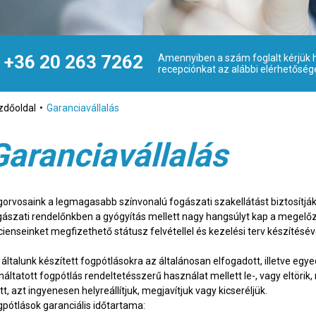
+36 20 263 7262
Amennyiben a szám foglalt kérjük h
recepciónkat az alábbi elérhetőség
zdőoldal
Garanciavállalás
Garanciavállalás
gorvosaink a legmagasabb színvonalú fogászati szakellátást biztosítjá
gászati rendelőnkben a gyógyítás mellett nagy hangsúlyt kap a megelőzés
ienseinket megfizethető státusz felvétellel és kezelési terv készítéséve
 általunk készített fogpótlásokra az általánosan elfogadott, illetve eg
ináltatott fogpótlás rendeltetésszerű használat mellett le-, vagy eltöri
tt, azt ingyenesen helyreállítjuk, megjavítjuk vagy kicseréljük.
gpótlások garanciális időtartama: