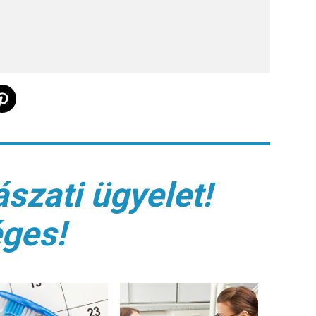
szati ügyelet!
éges!