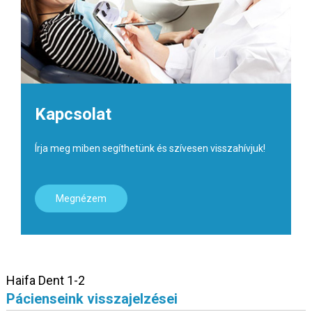
Kapcsolat
Írja meg miben segíthetünk és szívesen visszahívjuk!
Megnézem
Haifa Dent 1-2
Pácienseink visszajelzései