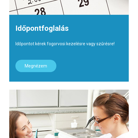
Időpontfoglalás
Időpontot kérek fogorvosi kezelésre vagy szűrésre!
Megnézem