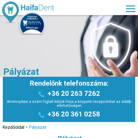
Pályázat
Rendelőnk telefonszáma:
+36 20 263 7262
Amennyiben a szám foglalt kérjük hívja a központi recepciónkat az alábbi
elérhetőségen
+36 20 361 0258
Kezdőoldal
Pályázat