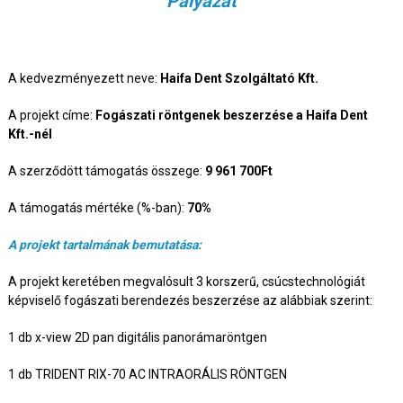
Pályázat
A kedvezményezett neve:
Haifa Dent Szolgáltató Kft.
A projekt címe:
Fogászati röntgenek beszerzése a Haifa Dent
Kft.-nél
A szerződött támogatás összege:
9 961 700Ft
A támogatás mértéke (%-ban):
70%
A projekt tartalmának bemutatása:
A projekt keretében megvalósult 3 korszerű, csúcstechnológiát
képviselő fogászati berendezés beszerzése az alábbiak szerint:
1 db x-view 2D pan digitális panorámaröntgen
1 db TRIDENT RIX-70 AC INTRAORÁLIS RÖNTGEN