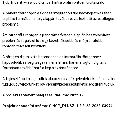
1 db Trident I-view gold cmos 1 intra orális röntgen digitalizáló
A panorámaröntgen az egész szájüregről tud nagyképet készíteni
digitális formában, mely alapján tovább részletezhető az esetleges
probléma.
Az intraorális röntgen a panorámaröntgen alapján beazonosított
problémás fogakról tud egy közeli, élesebb és mélyrehatóbb
röntgen felvételt készíteni.
A röntgen digitalizáló berendezés az intraorális röntgenhez
kapcsolódik és segítségével nem filmre, hanem rögtön digitális
formában továbbítható a kép a számítógépre.
A fejlesztéssel meg tudtuk alapozni a vidéki jelenlétünket és növelni
tudjuk ügyfélkörünket, így versenyképességünket is erősíteni tudjuk.
A projekt tervezett befejezési dátuma: 2022.12.31.
Projekt azonosító száma: GINOP_PLUSZ-1.2.2-22-2022-03974