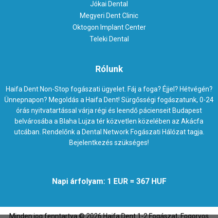
Jókai Dental
Megyeri Dent Clinic
Oktogon Implant Center
Teleki Dental
Rólunk
Haifa Dent Non-Stop fogászati ügyelet. Fáj a foga? Éjjel? Hétvégén?
Ünnepnapon? Megoldás a Haifa Dent! Sürgősségi fogászatunk, 0-24
órás nyitvatartással várja régi és leendő pácienseit Budapest
belvárosába a Blaha Lujza tér közvetlen közelében az Akácfa
utcában. Rendelőnk a Dental Network Fogászati Hálózat tagja.
Bejelentkezés szükséges!
Napi árfolyam: 1 EUR = 367 HUF
Minden jog fenntartva ©
2026
Haifa Dent 1-2 Fogászat, Fogorvos