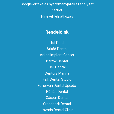
Google-értékelés nyereményjáték szabályzat
Karrier
Hírlevél feliratkozás
Rendelőink
1st Dent
Árkád Dental
Árkád Implant Center
Bartók Dental
Déli Dental
Dentors Marina
Falk Dental Studio
Fehérvári Dental Újbuda
Flórián Dental
Gáspár Dental
Grandpark Dental
Jazmin Dental Clinic