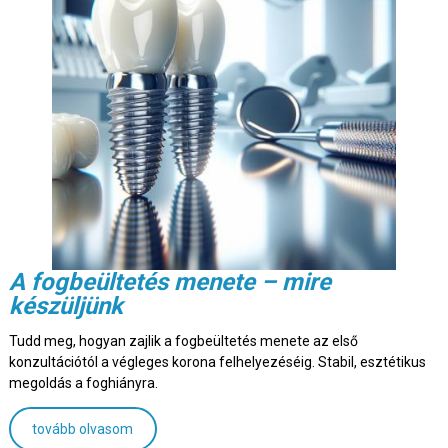
A fogbeültetés menete – mire
készüljünk
Tudd meg, hogyan zajlik a fogbeültetés menete az első
konzultációtól a végleges korona felhelyezéséig. Stabil, esztétikus
megoldás a foghiányra.
tovább olvasom