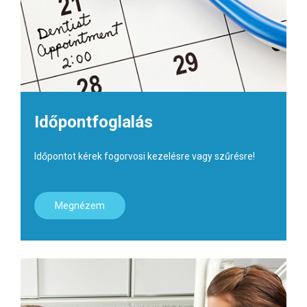
Időpontfoglalás
Időpontot kérek fogorvosi kezelésre vagy szűrésre!
Megnézem