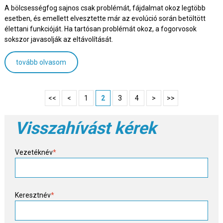
A bölcsességfog sajnos csak problémát, fájdalmat okoz legtöbb
esetben, és emellett elvesztette már az evolúció során betöltött
élettani funkcióját. Ha tartósan problémát okoz, a fogorvosok
sokszor javasolják az eltávolítását.
tovább olvasom
<<
<
1
2
3
4
>
>>
Visszahívást kérek
Vezetéknév
*
Keresztnév
*