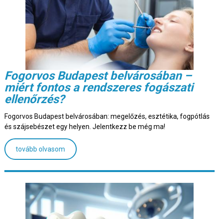
Fogorvos Budapest belvárosában –
miért fontos a rendszeres fogászati
ellenőrzés?
Fogorvos Budapest belvárosában: megelőzés, esztétika, fogpótlás
és szájsebészet egy helyen. Jelentkezz be még ma!
tovább olvasom