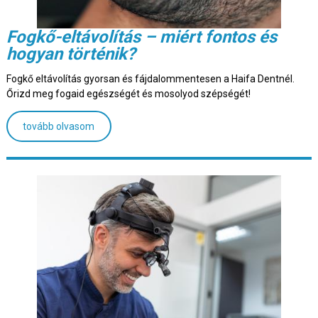
Fogkő-eltávolítás – miért fontos és
hogyan történik?
Fogkő eltávolítás gyorsan és fájdalommentesen a Haifa Dentnél.
Őrizd meg fogaid egészségét és mosolyod szépségét!
tovább olvasom