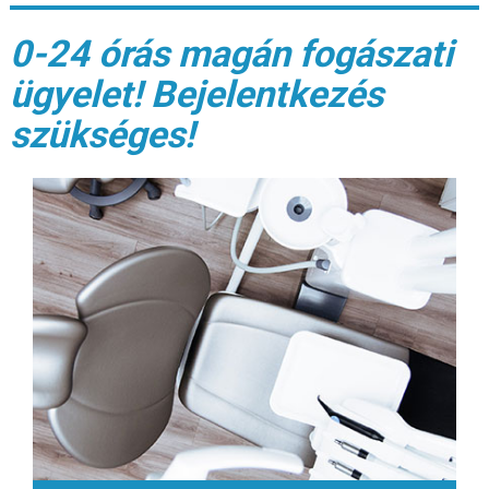
0-24 órás magán fogászati
ügyelet! Bejelentkezés
szükséges!