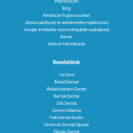
Impresszum
Blog
Kérdezze fogorvosunkat
Játékszabályzat és adatkezelési tájékoztató
Google-értékelés nyereményjáték szabályzat
Karrier
Hírlevél feliratkozás
Rendelőink
1st Dent
Árkád Dental
Árkád Implant Center
Bartók Dental
Déli Dental
Dentors Marina
Falk Dental Studio
Fehérvári Dental Újbuda
Flórián Dental