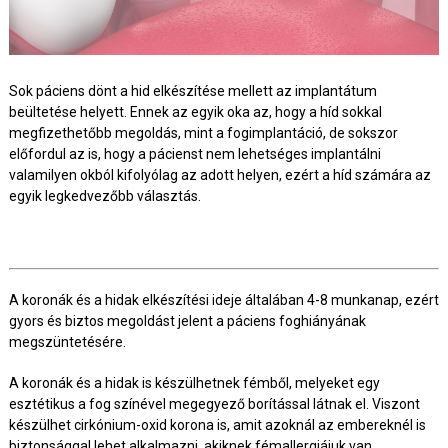
Sok páciens dönt a hid elkészítése mellett az implantátum
beültetése helyett. Ennek az egyik oka az, hogy a híd sokkal
megfizethetőbb megoldás, mint a fogimplantáció, de sokszor
előfordul az is, hogy a pácienst nem lehetséges implantálni
valamilyen okból kifolyólag az adott helyen, ezért a híd számára az
egyik legkedvezőbb választás.
A koronák és a hidak elkészítési ideje általában 4-8 munkanap, ezért
gyors és biztos megoldást jelent a páciens foghiányának
megszüntetésére.
A koronák és a hidak is készülhetnek fémből, melyeket egy
esztétikus a fog színével megegyező borítással látnak el. Viszont
készülhet cirkónium-oxid korona is, amit azoknál az embereknél is
biztonsággal lehet alkalmazni, akiknek fémallergiájuk van.