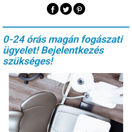
0-24 órás magán fogászati
ügyelet! Bejelentkezés
szükséges!