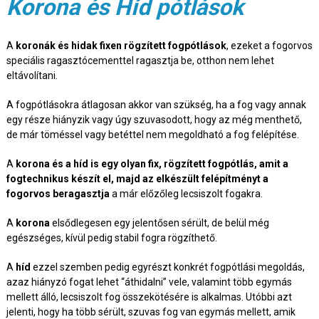
Korona és Híd pótlások
A
koronák és hidak fixen rögzített fogpótlások
, ezeket a fogorvos
speciális ragasztócementtel ragasztja be, otthon nem lehet
eltávolítani.
A fogpótlásokra átlagosan akkor van szükség, ha a fog vagy annak
egy része hiányzik vagy úgy szuvasodott, hogy az még menthető,
de már töméssel vagy betéttel nem megoldható a fog felépítése.
A
korona és a híd is egy olyan fix, rögzített fogpótlás, amit a
fogtechnikus készít el, majd az elkészült felépítményt a
fogorvos beragasztja
a már előzőleg lecsiszolt fogakra.
A
korona
elsődlegesen egy jelentősen sérült, de belül még
egészséges, kívül pedig stabil fogra rögzíthető.
A
híd
ezzel szemben pedig egyrészt konkrét fogpótlási megoldás,
azaz hiányzó fogat lehet “áthidalni” vele, valamint több egymás
mellett álló, lecsiszolt fog összekötésére is alkalmas. Utóbbi azt
jelenti, hogy ha több sérült, szuvas fog van egymás mellett, amik