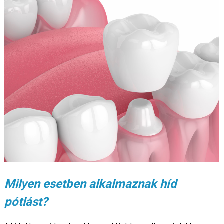
Milyen esetben alkalmaznak híd
pótlást?