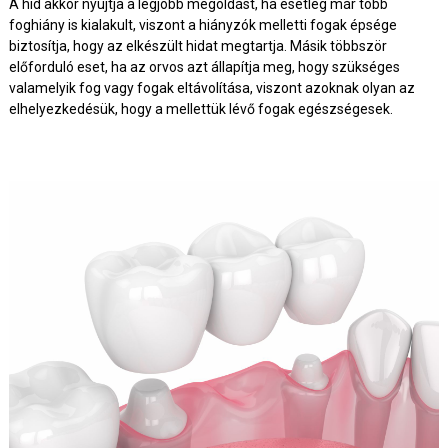
A híd akkor nyújtja a legjobb megoldást, ha esetleg már több
foghiány is kialakult, viszont a hiányzók melletti fogak épsége
biztosítja, hogy az elkészült hidat megtartja. Másik többször
előforduló eset, ha az orvos azt állapítja meg, hogy szükséges
valamelyik fog vagy fogak eltávolítása, viszont azoknak olyan az
elhelyezkedésük, hogy a mellettük lévő fogak egészségesek.