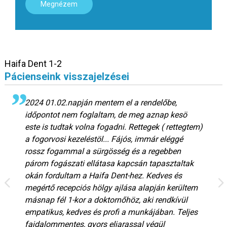
Megnézem
Haifa Dent 1-2
Pácienseink visszajelzései
2024 01.02.napján mentem el a rendelőbe,
időpontot nem foglaltam, de meg aznap kesö
este is tudtak volna fogadni. Rettegek ( rettegtem)
a fogorvosi kezeléstöl... Fájós, immár eléggé
rossz fogammal a sürgösség és a regebben
párom fogászati ellátasa kapcsán tapasztaltak
okán fordultam a Haifa Dent-hez. Kedves és
megértő recepciós hölgy ajlása alapján kerültem
másnap fél 1-kor a doktornőhöz, aki rendkívül
empatikus, kedves és profi a munkájában. Teljes
fajdalommentes, gyors eljarassal végül