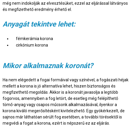
még nem indokolják az elvesztésüket, ezzel az eljárással látványos
és megfizethető eredmény érhető el.
Anyagát tekintve lehet:
fémkerámia korona
cirkónium korona
Mikor alkalmaznak koronát?
Ha nem elégedett a fogai formáival vagy színével, a fogászati héjak
mellett a korona is jó alternatíva lehet, hiszen biztonságos és
megfizethető megoldás. Akkor is a koronát javasolja a legtöbb
fogorvos, amennyiben a fog letört, de esetleg még felépíthető
tömő-anyag vagy csapos műcsonk alkalmazásával, ilyenkor a
korona kiváló megerősítésként kivitelezhető. Egy gyökérkezelt, de
sajnos már láthatóan sérült fog esetében, a további törésektől is
megvédi a fogat a korona, ezért is népszerű ez az eljárás.