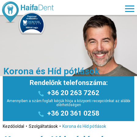
Korona és Híd pótlások
Rendelőnk telefonszáma:
+36 20 263 7262
Amennyiben a szám foglalt kérjük hívja a központi recepciónkat az alábbi
elérhetőségen
+36 20 361 0258
Kezdőoldal
Szolgáltatások
Korona és Híd pótlások