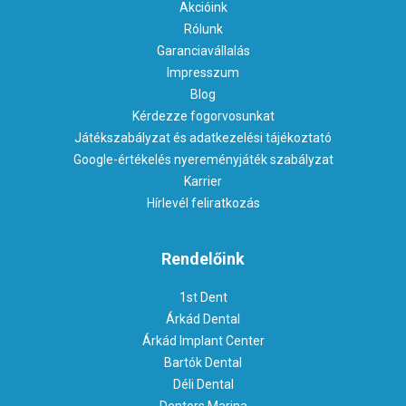
Akcióink
Rólunk
Garanciavállalás
Impresszum
Blog
Kérdezze fogorvosunkat
Játékszabályzat és adatkezelési tájékoztató
Google-értékelés nyereményjáték szabályzat
Karrier
Hírlevél feliratkozás
Rendelőink
1st Dent
Árkád Dental
Árkád Implant Center
Bartók Dental
Déli Dental