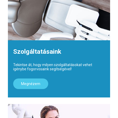
Szolgáltatásaink
Tekintse át, hogy milyen szolgáltatásokat vehet
igénybe fogorvosaink segítségével!
Megnézem