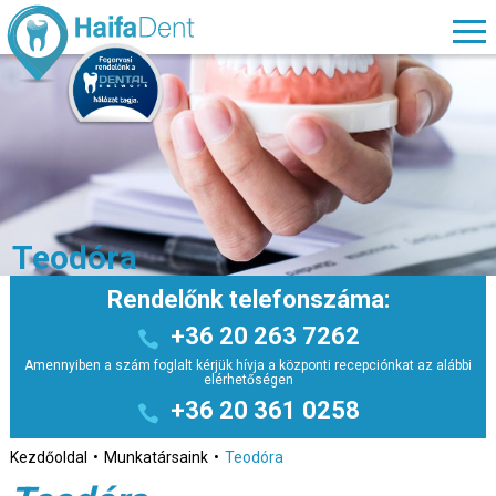
Teodóra
Rendelőnk telefonszáma:
+36 20 263 7262
Amennyiben a szám foglalt kérjük hívja a központi recepciónkat az alábbi
elérhetőségen
+36 20 361 0258
Kezdőoldal
Munkatársaink
Teodóra