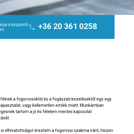
+36 20 361 0258
ívja a központi
en
félnek a fogorvosoktól és a fogászati kezelésektől egy-egy
tapasztalat, vagy kellemetlen emlék miatt. Munkámban
egesnek tartom a jó és félelem mentes kapcsolat
tását.
 is elhivatottságot éreztem a fogorvosi szakma iránt, hiszen