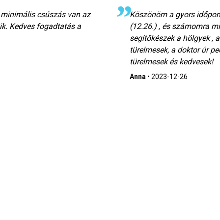
k minimális csúszás van az
Köszönöm a gyors időpont
ik. Kedves fogadtatás a
(12.26.) , és számomra m
segítőkészek a hölgyek , a
türelmesek, a doktor úr pe
türelmesek és kedvesek!
Anna
•
2023-12-26