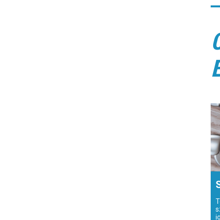
T
s
i