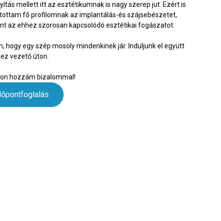
yítás mellett itt az esztétikumnak is nagy szerep jut. Ezért is
tottam fő profilomnak az implantálás-és szájsebészetet,
nt az ehhez szorosan kapcsolódó esztétikai fogászatot.
, hogy egy szép mosoly mindenkinek jár. Induljunk el együtt
ez vezető úton.
jon hozzám bizalommal!
dőpontfoglalás