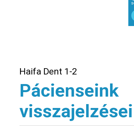
s
Haifa Dent 1-2
Pácienseink
visszajelzései