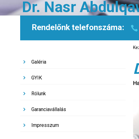
Dr. Nasr Abdulqa
Rendelőnk telefonszáma:
Ke
Galéria
GYIK
Ha
Rólunk
Garanciavállalás
Impresszum