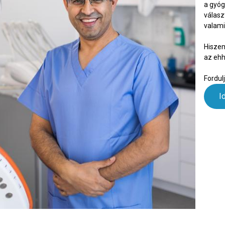
a gyóg
válasz
valami
Hiszem
az ehh
Fordul
I