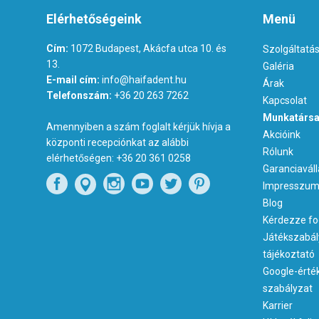
Elérhetőségeink
Menü
Cím:
1072 Budapest, Akácfa utca 10. és
Szolgáltatá
13.
Galéria
E-mail cím:
info@haifadent.hu
Árak
Telefonszám:
+36 20 263 7262
Kapcsolat
Munkatársa
Amennyiben a szám foglalt kérjük hívja a
Akcióink
központi recepciónkat az alábbi
Rólunk
elérhetőségen:
+36 20 361 0258
Garanciaváll
Impresszu
Blog
Kérdezze fo
Játékszabál
tájékoztató
Google-érté
szabályzat
Karrier