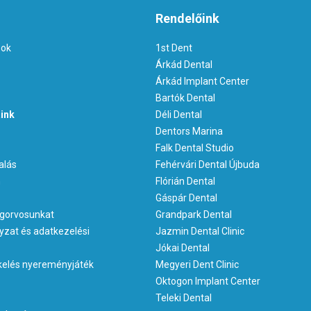
Rendelőink
sok
1st Dent
Árkád Dental
Árkád Implant Center
Bartók Dental
ink
Déli Dental
Dentors Marina
Falk Dental Studio
alás
Fehérvári Dental Újbuda
m
Flórián Dental
Gáspár Dental
gorvosunkat
Grandpark Dental
yzat és adatkezelési
Jazmin Dental Clinic
Jókai Dental
kelés nyereményjáték
Megyeri Dent Clinic
Oktogon Implant Center
Teleki Dental