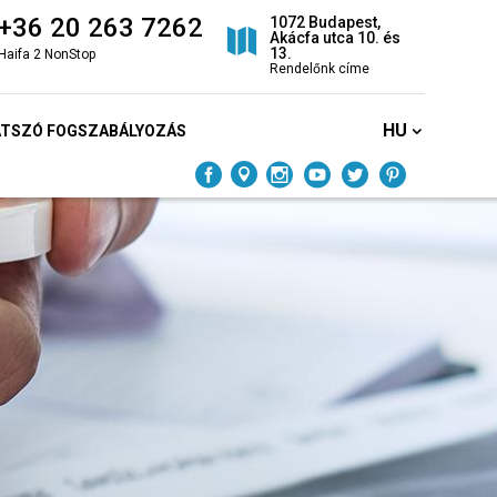
+36 20 263 7262
1072 Budapest,
Akácfa utca 10. és
13.
Haifa 2 NonStop
Rendelőnk címe
HU
ÁTSZÓ FOGSZABÁLYOZÁS