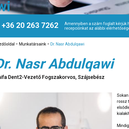
wi
+36 20 263 7262
Amennyiben a szám foglalt kérjük h
recepciónkat az alábbi elérhetőség
zdőoldal
Munkatársaink
Dr. Nasr Abdulqawi
Dr. Nasr Abdulqawi
ifa Dent2-Vezető Fogszakorvos, Szájsebész
Sokan 
rossz 
elsődl
kialakí
Mindig