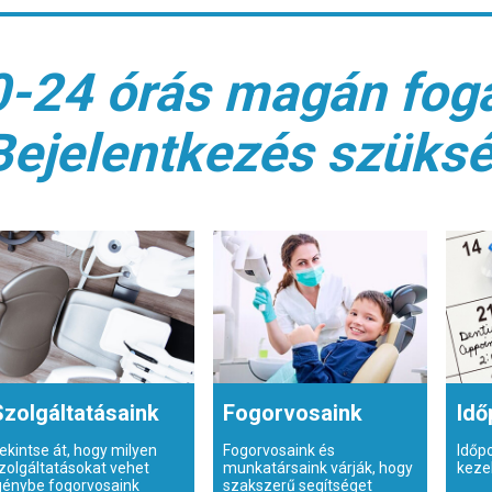
0-24 órás magán fogá
Bejelentkezés szüks
Szolgáltatásaink
Fogorvosaink
Idő
ekintse át, hogy milyen
Fogorvosaink és
Időp
zolgáltatásokat vehet
munkatársaink várják, hogy
keze
génybe fogorvosaink
szakszerű segítséget