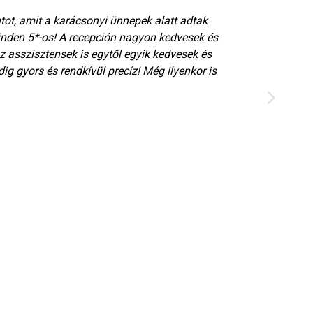
ot, amit a karácsonyi ünnepek alatt adtak
Szu
inden 5*-os! A recepción nagyon kedvesek és
fog
z asszisztensek is egytől egyik kedvesek és
Mó
dig gyors és rendkívül precíz! Még ilyenkor is