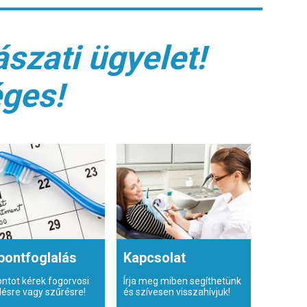
szati ügyelet!
éges!
pontfoglalás
Kapcsolat
ontot kérek fogorvosi
Írja meg miben segíthetünk
lésre vagy szűrésre!
és szívesen visszahívjuk!