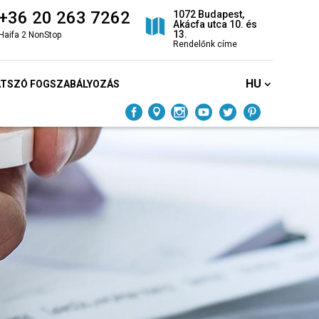
+36 20 263 7262
1072 Budapest,
Akácfa utca 10. és
13.
Haifa 2 NonStop
Rendelőnk címe
HU
ÁTSZÓ FOGSZABÁLYOZÁS