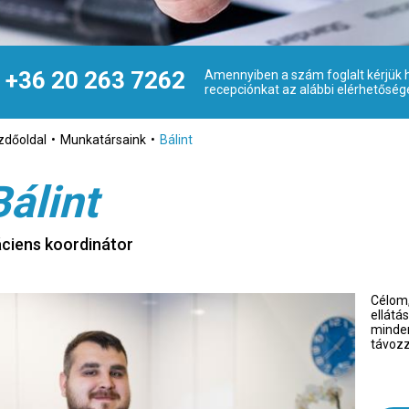
+36 20 263 7262
Amennyiben a szám foglalt kérjük h
recepciónkat az alábbi elérhetőség
zdőoldal
Munkatársaink
Bálint
Bálint
ciens koordinátor
Célom,
ellátá
minden
távozz