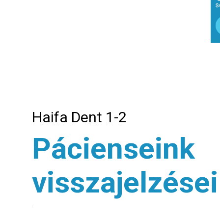
s
Haifa Dent 1-2
Pácienseink
visszajelzései