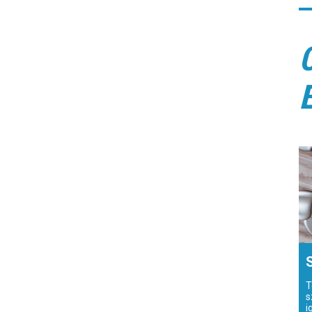
T
s
i