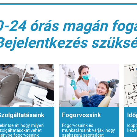
0-24 órás magán fogá
Bejelentkezés szüks
Szolgáltatásaink
Fogorvosaink
Idő
ekintse át, hogy milyen
Fogorvosaink és
Időp
zolgáltatásokat vehet
munkatársaink várják, hogy
keze
génybe fogorvosaink
szakszerű segítséget