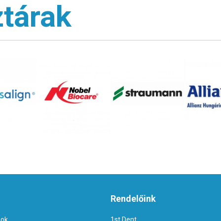
tárak
Rendelőink
sok
1st Dent