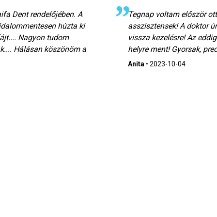
fa Dent rendelőjében. A
Tegnap voltam először ott
fájdalommentesen húzta ki
asszisztensek! A doktor ú
jt.... Nagyon tudom
vissza kezelésre! Az eddi
ak.... Hálásan köszönöm a
helyre ment! Gyorsak, pre
Anita
•
2023-10-04