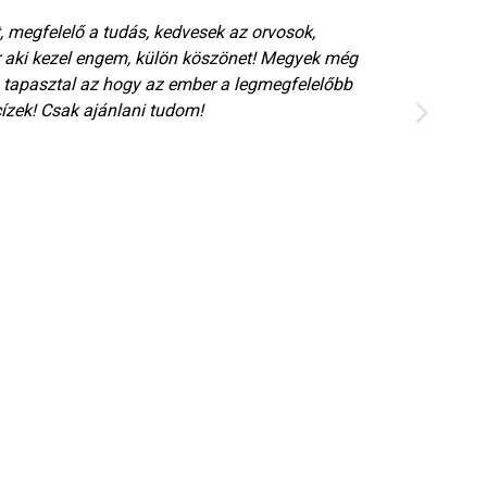
, megfelelő a tudás, kedvesek az orvosok,
Nag
r aki kezel engem, külön köszönet! Megyek még
min
g tapasztal az hogy az ember a legmegfelelőbb
tud
cízek! Csak ajánlani tudom!
Ang