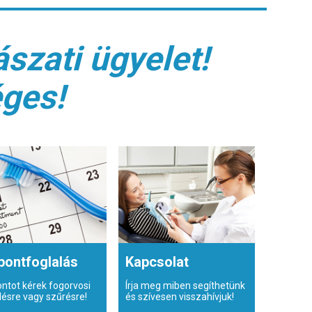
szati ügyelet!
éges!
pontfoglalás
Kapcsolat
ontot kérek fogorvosi
Írja meg miben segíthetünk
lésre vagy szűrésre!
és szívesen visszahívjuk!