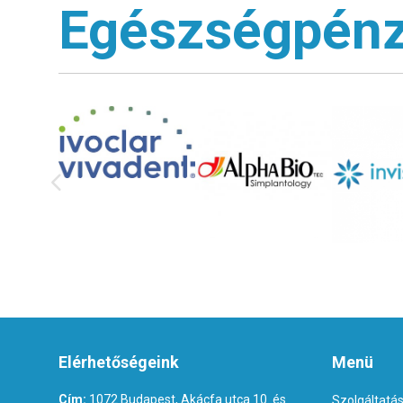
Egészségpénz
Elérhetőségeink
Menü
Cím:
1072 Budapest, Akácfa utca 10. és
Szolgáltatá