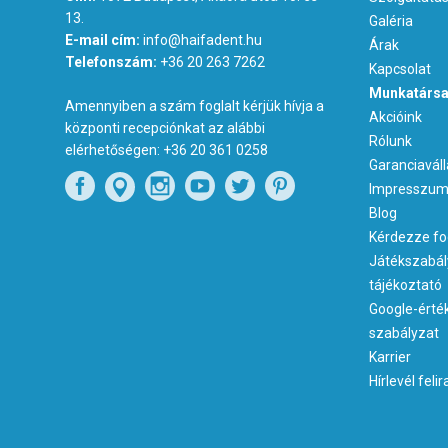
13.
Galéria
E-mail cím:
info@haifadent.hu
Árak
Telefonszám:
+36 20 263 7262
Kapcsolat
Munkatársa
Amennyiben a szám foglalt kérjük hívja a
Akcióink
központi recepciónkat az alábbi
Rólunk
elérhetőségen:
+36 20 361 0258
Garanciaváll
Impresszu
Blog
Kérdezze fo
Játékszabál
tájékoztató
Google-érté
szabályzat
Karrier
Hírlevél feli