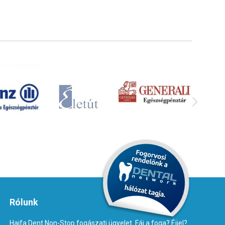
Rólunk
Haifa Dent Non-Stop fogászati ügyelet. Fáj a foga? Éjjel?