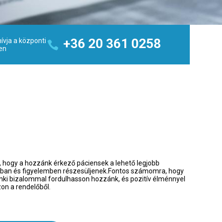
+36 20 361 0258
ívja a központi
en
 hogy a hozzánk érkező páciensek a lehető legjobb 
sban és figyelemben részesüljenek.Fontos számomra, hogy 
ki bizalommal fordulhasson hozzánk, és pozitív élménnyel 
on a rendelőből.