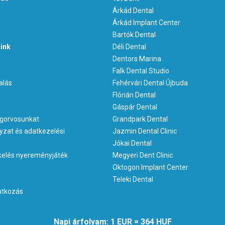
Árkád Dental
Árkád Implant Center
Bartók Dental
ink
Déli Dental
Dentors Marina
Falk Dental Studio
alás
Fehérvári Dental Újbuda
m
Flórián Dental
Gáspár Dental
gorvosunkat
Grandpark Dental
yzat és adatkezelési
Jazmin Dental Clinic
Jókai Dental
kelés nyereményjáték
Megyeri Dent Clinic
Oktogon Implant Center
Teleki Dental
ratkozás
Napi árfolyam: 1 EUR = 364 HUF