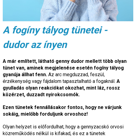
A fogíny tályog tünetei -
dudor az ínyen
A már említett, látható genny dudor mellett több olyan
tünet van, aminek megjelenése esetén fogíny tályog
gyanúja állhat fenn.
Az arc megduzzad, feszül,
érzékenység vagy fájdalom tapasztalható a fogaknál.
A
gyulladás olyan reakciókat okozhat, mint láz, rossz
közérzet, duzzadt nyirokcsomók.
Ezen tünetek fennállásakor fontos, hogy ne várjunk
sokáig, mielőbb forduljunk orvoshoz!
Olyan helyzet is előfordulhat, hogy a gennyzacskó orvosi
közreműködés nélkül is kifakad, és ez a tünetek