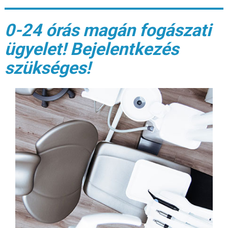
0-24 órás magán fogászati
ügyelet! Bejelentkezés
szükséges!