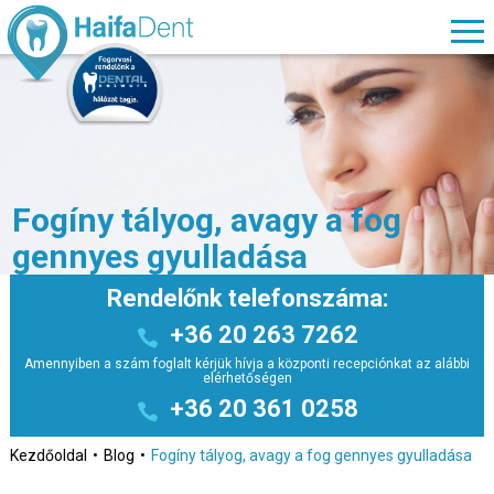
Fogíny tályog, avagy a fog
gennyes gyulladása
Rendelőnk telefonszáma:
+36 20 263 7262
Amennyiben a szám foglalt kérjük hívja a központi recepciónkat az alábbi
elérhetőségen
+36 20 361 0258
Kezdőoldal
Blog
Fogíny tályog, avagy a fog gennyes gyulladása