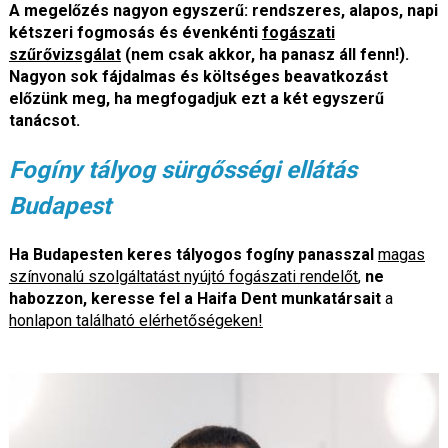
A megelőzés nagyon egyszerű: rendszeres, alapos, napi
kétszeri fogmosás és évenkénti
fogászati
szűrővizsgálat
(nem csak akkor, ha panasz áll fenn!).
Nagyon sok fájdalmas és költséges beavatkozást
előzünk meg, ha megfogadjuk ezt a két egyszerű
tanácsot.
Fogíny tályog sürgősségi ellátás
Budapest
Ha Budapesten keres tályogos fogíny panasszal
magas
színvonalú szolgáltatást nyújtó fogászati rendelőt
,
ne
habozzon, keresse fel a Haifa Dent munkatársait
a
honlapon található elérhetőségeken!