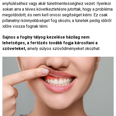
enyhüléséhez vagy akár tünetmentességhez vezet. Ilyenkor
sokan arra a téves következtetésre jutottak, hogy a probléma
megoldódott, és nem kell orvosi segítséget kérni. Ez csak
pillanatnyi könnyebbséget fog okozni, a tünetek pedig időről
időre vissza fognak térni.
Sajnos a fogíny tályog kezelése házilag nem
lehetséges, a fertőzés tovább fogja károsítani a
szöveteket,
amely súlyos szövődményeket okozhat.