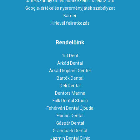
Játékszabályzat és adatkezelési tájékoztató
Google-értékelés nyereményjáték szabályzat
Karrier
Hírlevél feliratkozás
Rendelőink
1st Dent
Árkád Dental
Árkád Implant Center
Bartók Dental
Déli Dental
Dentors Marina
Falk Dental Studio
Fehérvári Dental Újbuda
Flórián Dental
Gáspár Dental
Grandpark Dental
Jazmin Dental Clinic