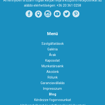
Amennyiben a szám foglalt kérjük hívja a központi recepciónkat az
alábbi elérhetőségen:
+36 20 361 0258
Menü
Szolgáltatások
Galéria
Árak
Kapcsolat
Munkatársaink
Akcióink
Rólunk
Garanciavállalás
Impresszum
Blog
Kérdezze fogorvosunkat