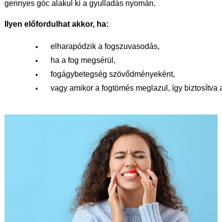
gennyes góc alakul ki a gyulladás nyomán.
Ilyen előfordulhat akkor, ha:
elharapódzik a fogszuvasodás, 
ha a fog megsérül, 
fogágybetegség szövődményeként,
vagy amikor a fogtömés meglazul, így biztosítva a