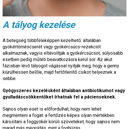
A tályog kezelése
A betegség többféleképpen kezelhető: általában
gyökértöméscserét vagy gyökércsúcs-rezekciót
alkalmaznak, vagyis eltávolítják a gyökércsúcsot, súlyosabb
esetben pedig műtéti beavatkozásra kerül sor. Az akut
fázisban lévő tályogot vágással nyitják meg, hogy a genny
kiürülhessen belőle, majd fertőtlenítő csíkot helyeznek a
sebbe.
Gyógyszeres kezelésként általában antibiotikumot vagy
gyulladáscsökkentőket írhatnak fel a pácienseknek.
Sajnos olyan eset is előfordulhat, hogy nem lehet
megmenteni a fogat: a fertőzés képes olyan mértékben
károsítani a foggyökér körüli szöveteket, hogy sajnos nem
marad más megoldás, mint a foghúzás.