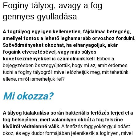
Fogíny tályog, avagy a fog
gennyes gyulladása
A fogtályog egy igen kellemetlen, fájdalmas betegség,
amellyel fontos a lehető leghamarabb orvoshoz fordulni.
Szövődményeket okozhat, ha elhanyagoljuk, akár
fogaink elvesztésével, vagy más súlyos
következményekkel is számolnunk kell
. Ebben a
bejegyzésben összegyűjtöttük, hogy mi az, amit érdemes
tudni a fogíny tályogról: mivel előzhetjük meg, mit tehetünk
ellene, miről ismerhetjük fel?
Mi okozza?
A tályog kialakulása során bakteriális fertőzés terjed el a
fog belsejében, mert valamilyen okból a fog felszíne
kívülről védtelenné válik
. A fertőzés foggyökér-gyulladást
okoz, és egy dudor formájában jelentkezik a fogínyen, mivel