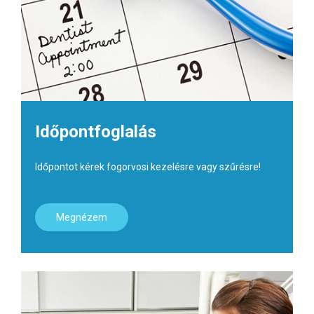
Időpontfoglalás
Időpontot kérek fogorvosi kezelésre vagy szűrésre!
Megnézem