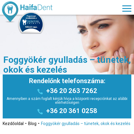
Foggyökér gyulladás – tünetek,
okok és kezelés
Rendelőnk telefonszáma:
+36 20 263 7262
Amennyiben a szám foglalt kérjük hívja a központi recepciónkat az alábbi
elérhetőségen
+36 20 361 0258
Kezdőoldal
Blog
Foggyökér gyulladás – tünetek, okok és kezelés