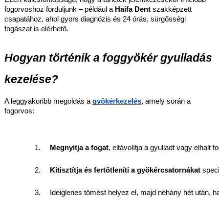
fogorvoshoz forduljunk – például a
Haifa Dent
szakképzett
csapatához, ahol gyors diagnózis és 24 órás, sürgősségi
fogászat is elérhető.
Hogyan történik a foggyökér gyulladás
kezelése?
A leggyakoribb megoldás a
gyökérkezelés
, amely során a
fogorvos:
Megnyitja a fogat
, eltávolítja a gyulladt vagy elhalt f
Kitisztítja és fertőtleníti a gyökércsatornákat
 spec
Ideiglenes tömést helyez el, majd néhány hét után, 