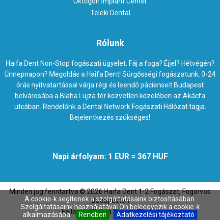
Oktogon Implant Center
Teleki Dental
Rólunk
Haifa Dent Non-Stop fogászati ügyelet. Fáj a foga? Éjjel? Hétvégén?
Ünnepnapon? Megoldás a Haifa Dent! Sürgősségi fogászatunk, 0-24
órás nyitvatartással várja régi és leendő pácienseit Budapest
belvárosába a Blaha Lujza tér közvetlen közelében az Akácfa
utcában. Rendelőnk a Dental Network Fogászati Hálózat tagja.
Bejelentkezés szükséges!
Napi árfolyam: 1 EUR = 367 HUF
Minden jog fenntartva ©
2026
Haifa Dent 1-2 Fogászat, Fogorvos
A cookie-k segítenek a szolgáltatásaink biztosításában.
Budapesten
Szolgáltatásaink használatával Ön beleegyezik a cookie-k
Fejleszti:
Web `n Design Studio
alkalmazásába.
Rendben
Adatkezelési tájékoztató