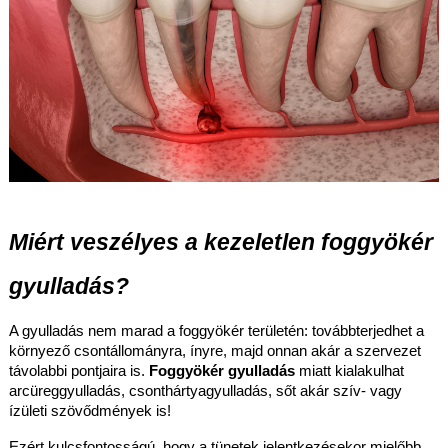
Miért veszélyes a kezeletlen foggyökér
gyulladás?
A gyulladás nem marad a foggyökér területén: továbbterjedhet a
környező csontállományra, ínyre, majd onnan akár a szervezet
távolabbi pontjaira is.
Foggyökér gyulladás
miatt kialakulhat
arcüreggyulladás, csonthártyagyulladás, sőt akár szív- vagy
ízületi szövődmények is!
Ezért kulcsfontosságú, hogy a tünetek jelentkezésekor mielőbb