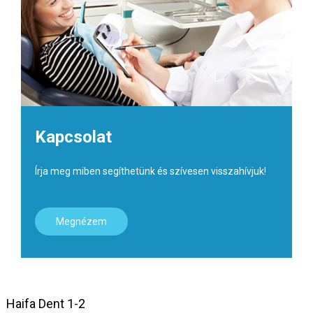
Kapcsolat
Írja meg miben segíthetünk és szívesen visszahívjuk!
Megnézem
Haifa Dent 1-2