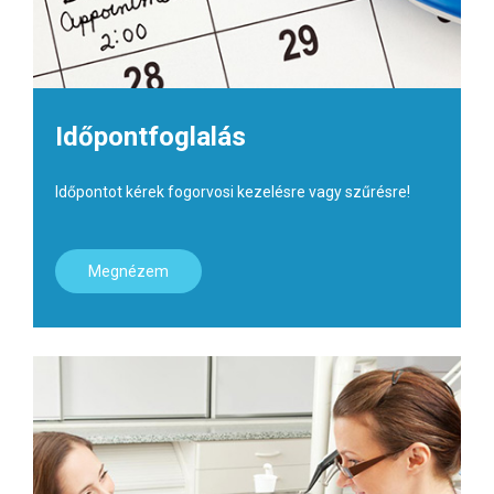
Időpontfoglalás
Időpontot kérek fogorvosi kezelésre vagy szűrésre!
Megnézem