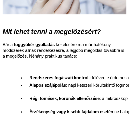
Mit lehet tenni a megelőzésért?
Bár a
foggyökér gyulladás
kezelésére ma már hatékony
módszerek állnak rendelkezésre, a legjobb megoldás továbbra is
a megelőzés. Néhány praktikus tanács:
Rendszeres fogászati kontroll
: félévente érdemes e
Alapos szájápolás
: napi kétszeri körültekintő fogmo
Régi tömések, koronák ellenőrzése
: a mikroszkop
Érzékenység vagy kisebb fájdalom esetén
 ne hal