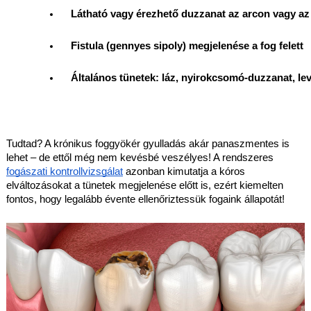
Látható vagy érezhető duzzanat az arcon vagy az
Fistula (gennyes sipoly) megjelenése a fog felett
Általános tünetek: láz, nyirokcsomó-duzzanat, le
Tudtad? A krónikus foggyökér gyulladás akár panaszmentes is
lehet – de ettől még nem kevésbé veszélyes! A rendszeres
fogászati kontrollvizsgálat
azonban kimutatja a kóros
elváltozásokat a tünetek megjelenése előtt is, ezért kiemelten
fontos, hogy legalább évente ellenőriztessük fogaink állapotát!