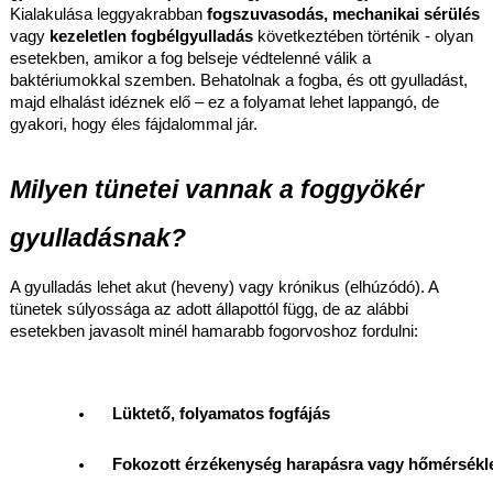
Kialakulása leggyakrabban
fogszuvasodás, mechanikai sérülés
vagy
kezeletlen fogbélgyulladás
következtében történik - olyan
esetekben, amikor a fog belseje védtelenné válik a
baktériumokkal szemben. Behatolnak a fogba, és ott gyulladást,
majd elhalást idéznek elő – ez a folyamat lehet lappangó, de
gyakori, hogy éles fájdalommal jár.
Milyen tünetei vannak a foggyökér
gyulladásnak?
A gyulladás lehet akut (heveny) vagy krónikus (elhúzódó). A
tünetek súlyossága az adott állapottól függ, de az alábbi
esetekben javasolt minél hamarabb fogorvoshoz fordulni:
Lüktető, folyamatos fogfájás
Fokozott érzékenység harapásra vagy hőmérsékle