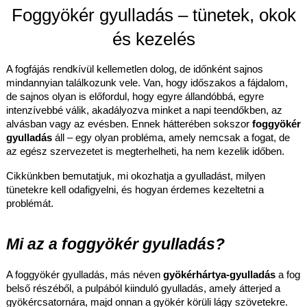
Foggyökér gyulladás – tünetek, okok
és kezelés
A fogfájás rendkívül kellemetlen dolog, de időnként sajnos
mindannyian találkozunk vele. Van, hogy időszakos a fájdalom,
de sajnos olyan is előfordul, hogy egyre állandóbbá, egyre
intenzívebbé válik, akadályozva minket a napi teendőkben, az
alvásban vagy az evésben. Ennek hátterében sokszor
foggyökér
gyulladás
áll – egy olyan probléma, amely nemcsak a fogat, de
az egész szervezetet is megterhelheti, ha nem kezelik időben.
Cikkünkben bemutatjuk, mi okozhatja a gyulladást, milyen
tünetekre kell odafigyelni, és hogyan érdemes kezeltetni a
problémát.
Mi az a foggyökér gyulladás?
A foggyökér gyulladás, más néven
gyökérhártya-gyulladás
a fog
belső részéből, a pulpából kiinduló gyulladás, amely átterjed a
gyökércsatornára, majd onnan a gyökér körüli lágy szövetekre.