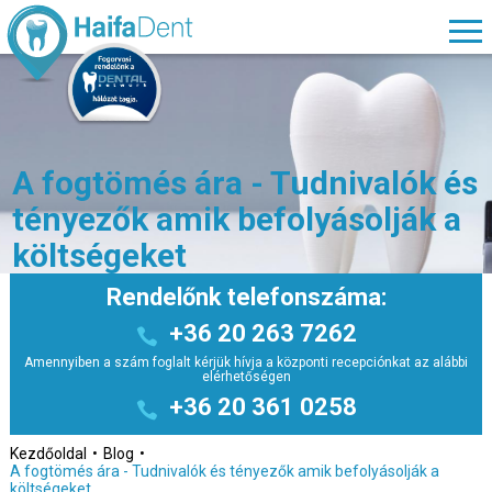
A fogtömés ára - Tudnivalók és
tényezők amik befolyásolják a
költségeket
Rendelőnk telefonszáma:
+36 20 263 7262
Amennyiben a szám foglalt kérjük hívja a központi recepciónkat az alábbi
elérhetőségen
+36 20 361 0258
Kezdőoldal
Blog
A fogtömés ára - Tudnivalók és tényezők amik befolyásolják a
költségeket