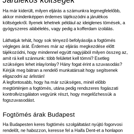
Ha már kiderült, milyen eljárás a számunkra legmegfelelőbb,
akkor mindenképpen érdemes tájékozódni a járulékos
költségekről. Ilyenek lehetnek például az ideiglenes tömések, a
gyógyszeres alábélelés, vagy pedig a kofferdam izolálás.
Láthatjuk tehát, hogy sok tényező befolyásolja a fogtömés
végleges árát. Érdemes már az eljárás megkezdése előtt
tájékozódni, hogy mindennel együtt nagyjából milyen összeg az,
amit rá kell szánnunk: több felületet kell tömni? Esetleg
szükséges lehet inlay/onlay? Hány fogat érint a szuvasodás?
Kérjük meg bátran a rendelő munkatársait hogy segítsenek
eligazodni az árlistán!
A legfontosabb, hogy ha már szükséges, minél előbb
megtörténjen a fogtömés, utána pedig rendszeres fogászati
kontrollvizsgálaton vegyünk részt, hogy megelőzhessük a
fogszuvasodást.
Fogtömés árak Budapest
Ha Budapesten keres fogtömés szolgáltatást nyújtó fogorvosi
rendelőt, ne habozzon, keresse fel a Haifa Dent-et a honlapon