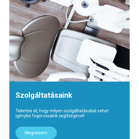
Szolgáltatásaink
Tekintse át, hogy milyen szolgáltatásokat vehet
igénybe fogorvosaink segítségével!
Megnézem