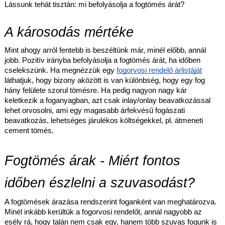
Lássunk tehát tisztán: mi befolyásolja a fogtömés árát?
A károsodás mértéke
Mint ahogy arról fentebb is beszéltünk már, minél előbb, annál
jobb. Pozitív irányba befolyásolja a fogtömés árát, ha időben
cselekszünk. Ha megnézzük egy
fogorvosi rendelő árlistáját
láthatjuk, hogy bizony aközött is van különbség, hogy egy fog
hány felülete szorul tömésre. Ha pedig nagyon nagy kár
keletkezik a foganyagban, azt csak inlay/onlay beavatkozással
lehet orvosolni, ami egy magasabb árfekvésű fogászati
beavatkozás, lehetséges járulékos költségekkel, pl. átmeneti
cement tömés.
Fogtömés árak - Miért fontos
időben észlelni a szuvasodást?
A fogtömések árazása rendszerint foganként van meghatározva.
Minél inkább kerültük a fogorvosi rendelőt, annál nagyobb az
esély rá, hogy talán nem csak egy, hanem több szuvas fogunk is