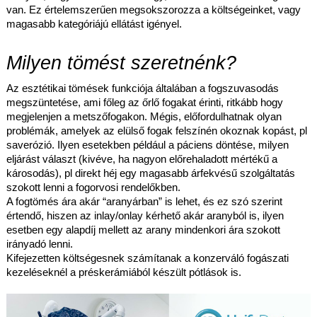
van. Ez értelemszerűen megsokszorozza a költségeinket, vagy
magasabb kategóriájú ellátást igényel.
Milyen tömést szeretnénk?
Az esztétikai tömések funkciója általában a fogszuvasodás
megszüntetése, ami főleg az őrlő fogakat érinti, ritkább hogy
megjelenjen a metszőfogakon. Mégis, előfordulhatnak olyan
problémák, amelyek az elülső fogak felszínén okoznak kopást, pl
saverózió. Ilyen esetekben például a páciens döntése, milyen
eljárást választ (kivéve, ha nagyon előrehaladott mértékű a
károsodás), pl direkt héj egy magasabb árfekvésű szolgáltatás
szokott lenni a fogorvosi rendelőkben.
A fogtömés ára akár “aranyárban” is lehet, és ez szó szerint
értendő, hiszen az inlay/onlay kérhető akár aranyból is, ilyen
esetben egy alapdíj mellett az arany mindenkori ára szokott
irányadó lenni.
Kifejezetten költségesnek számítanak a konzerváló fogászati
kezeléseknél a préskerámiából készült pótlások is.