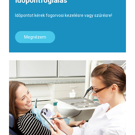
Időpontfoglalás
Időpontot kérek fogorvosi kezelésre vagy szűrésre!
Megnézem